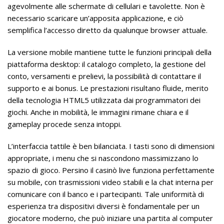
agevolmente alle schermate di cellulari e tavolette. Non è
necessario scaricare un’apposita applicazione, e ciò
semplifica l’accesso diretto da qualunque browser attuale.
La versione mobile mantiene tutte le funzioni principali della
piattaforma desktop: il catalogo completo, la gestione del
conto, versamenti e prelievi, la possibilità di contattare il
supporto e ai bonus. Le prestazioni risultano fluide, merito
della tecnologia HTML5 utilizzata dai programmatori dei
giochi. Anche in mobilità, le immagini rimane chiara e il
gameplay procede senza intoppi.
L’interfaccia tattile è ben bilanciata. I tasti sono di dimensioni
appropriate, i menu che si nascondono massimizzano lo
spazio di gioco. Persino il casinò live funziona perfettamente
su mobile, con trasmissioni video stabili e la chat interna per
comunicare con il banco e i partecipanti. Tale uniformità di
esperienza tra dispositivi diversi è fondamentale per un
giocatore moderno, che può iniziare una partita al computer