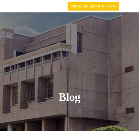
PRE REGISTRATION FORM
Blog